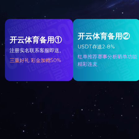
3
/4
固态锂电池中试基地
友情
河南省人民政府
河南省科技厅
河南省工
链接
中国化学与物理电源行业协会
COPYRIGHT ALL RIGHTS RESERVED © 2020 九游注册
|
|
xk官方网站_XK(中国)
世界杯在线(中国)唯一官方网站
J9体育（China）有限责任