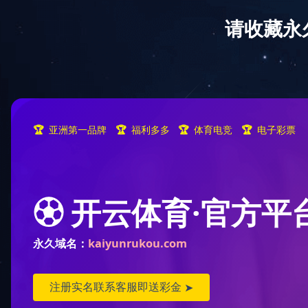
欢迎访问”河南电池研究院”网站！
新乡国资集团与新乡铁塔公司签
网站首页
研究院概况
科技
北京大学其鲁教授率专家团队莅
最新动态
九游（中国）召开2023年上半年
省政协副主席戴柏华一行莅临九