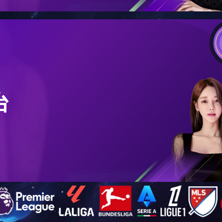
国）参观调研
2022-07-01
国内首台套大型铁路机车用新能源动力电池系统交付仪式圆满举行
2022-06-25
九游（中国）赴唐庄太行公仆展览馆参观学习吴金印同志先进事迹
2022-06-25
新闻动态
新乡国资集团与新乡铁塔公司签
合作协议
8月1日上午，新乡国资集团与新乡铁塔
会大厦举行战略合作签约仪式，新乡国资
事长王文新，总
北京大学其鲁教授率专家团队莅临九游（中国）考察交流
20
河南电池研究院“威世”系列产品首秀第七届中国（郑州）国际新型电力产业展览会暨2025中原国际源网荷储一体化发展博览会
20