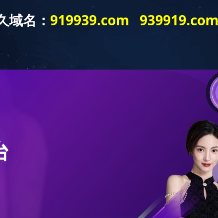
订战略合作协议
2025-08-03
创新
人才队伍
科技成果
对
临九游（中国）考察交流
2025-05-09
河南电池研究院“威世”系列产品首秀第七届中国（郑州）国际新型电力产业展览会暨2025中原国际源网荷储一体化发展博览会
2025-04-18
度工作会议
2023-07-14
河南省科技厅党组成员、副厅长何守法带领调研组莅临九游（中国）参观调研
2022-09-05
洛阳紫光太阳能应用技术研究院院长兰琴一行莅临九游（中国）参观交流
2022-07-15
游（中国）参观调研
2022-07-11