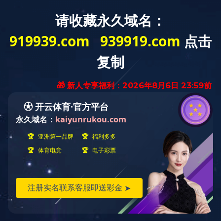
欢迎访问”河南电池研究院”网站！
新乡国资集团与新乡铁塔公司签订战略合作
网站首页
研究院概况
科技创新
北京大学其鲁教授率专家团队莅临九游（中
最新动态
九游（中国）召开2023年上半年度工作会议
新闻动态
信息公告
新闻中心
省政协副主席戴柏华一行莅临九游（中国）
信息公告
根据工作需要，九游