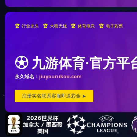
省委改革办调研组莅临九游（中
柔性引进
导，解决技
201
源前沿技术
201
南豫氢装备有
乡氢能产业园
201
大连理工大
化。
201
在正极材料
提供科学指