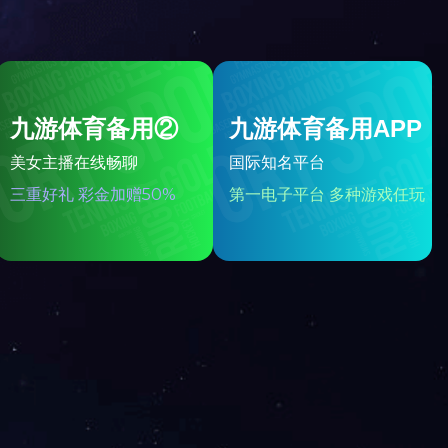
联合工程实验室、河南锂动联合开发的国内首台套大型
政协副主席、河南电池研究院院长杨书廷，市政府秘书
关键材料国家地方联合工程实验室科研团队及九游（中
道牵引机车专用电池模组独特技术，长期稳定供货中
军”。此次联合开发的国内首台套大型铁路机车用新能
电量动力系统，是当前新能源动力系统替代传统内燃机车
、货场机车转移、钢铁厂、大型矿产等行业双碳达标起
电源及关键材料国家地方联合工程实验室、河南锂动等
坚持应用导向，加大合作与交流，加快推进创新资源、
动新能源产业再上新台阶。