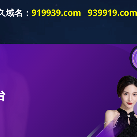
订战略合作协议
2025-08-03
创新
人才队伍
科技成果
对
临九游（中国）考察交流
2025-05-09
河南电池研究院“威世”系列产品首秀第七届中国（郑州）国际新型电力产业展览会暨2025中原国际源网荷储一体化发展博览会
2025-04-18
度工作会议
2023-07-14
中心
河南省科技厅党组成员、副厅长何守法带领调研组莅临九游（中国）参观调研
2022-09-05
洛阳紫光太阳能应用技术研究院院长兰琴一行莅临九游（中国）参观交流
2022-07-15
国内首台套大型铁路机车用新能源动力电池
游（中国）参观调研
2022-07-11
发布时间：2022-06-25 浏览：1144
国）参观调研
2022-07-01