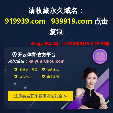
欢迎访问”河南电池研究院”网站！
新乡国资集团与新乡铁塔公司签订战略合作
网站首页
研究院概况
科技创新
北京大学其鲁教授率专家团队莅临九游（中
最新动态
九游（中国）召开2023年上半年度工作会议
新闻动态
信息公告
新闻中心
省政协副主席戴柏华一行莅临九游（中国）
信息公告
九游（中国）办公楼